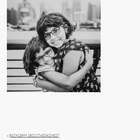
«
INSTAGRAM 18021754204324027