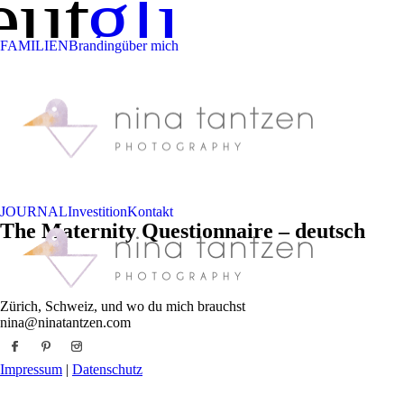
utsch
English
FAMILIEN
Branding
über mich
JOURNAL
Investition
Kontakt
The Maternity Questionnaire – deutsch
Zürich, Schweiz, und wo du mich brauchst
nina@ninatantzen.com
Impressum
|
Datenschutz