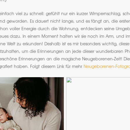
wn!)
einfach viel zu schnell: gefühlt nur ein kurzer Wimpernschlag, sc
d geworden. Es dauert nicht lange, und es fängt an, die ersten
schon voller Energie durch die Wohnung, entdecken seine Umge
eues dazu. In einem Moment halten wir sie noch im Arm, und i
ine Welt zu erkunden! Deshalb ist es mir besonders wichtig, dies
tzuhalten, um die Erinnerungen an jede dieser wunderbaren P
rschöne Erinnerungen an die magische Neugeborenen-Zeit! Dies
grafiert haben. Folgt diesem Link für mehr
Neugeborenen-Fotograf